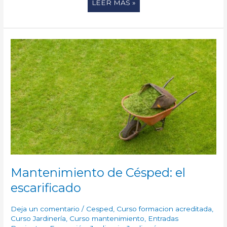
LEER MÁS »
MANTENIMIENTO
DE
CÉSPED:
EL
ESCARIFICADO
Mantenimiento de Césped: el
escarificado
Deja un comentario
/
Cesped
,
Curso formacion acreditada
,
Curso Jardinería
,
Curso mantenimiento
,
Entradas