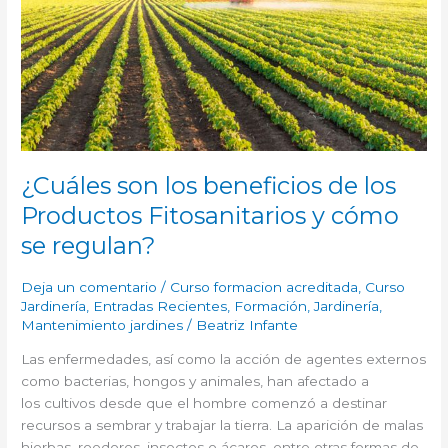
DE
LOS
PRODUCTOS
FITOSANITARIOS
Y
CÓMO
SE
REGULAN?
¿Cuáles son los beneficios de los
Productos Fitosanitarios y cómo
se regulan?
Deja un comentario
/
Curso formacion acreditada
,
Curso
Jardinería
,
Entradas Recientes
,
Formación
,
Jardinería
,
Mantenimiento jardines
/
Beatriz Infante
Las enfermedades, así como la acción de agentes externos
como bacterias, hongos y animales, han afectado a
los cultivos desde que el hombre comenzó a destinar
recursos a sembrar y trabajar la tierra. La aparición de malas
hierbas, roedores, insectos o ácaros, entre otras formas de