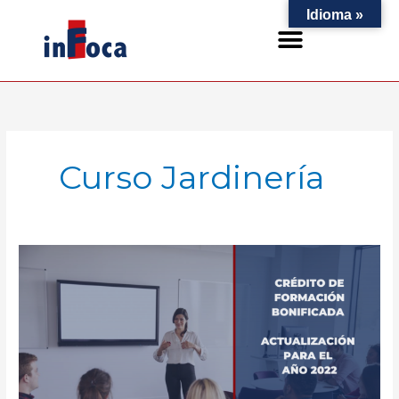
Ir
Idioma »
al
contenido
Curso Jardinería
ACTUALIZACIÓN
DE
LOS
CRÉDITOS
PARA
FORMACIÓN
BONIFICADA
PARA