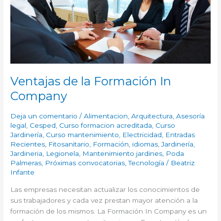
Ventajas de la Formación In
Company
Deja un comentario
/
Alimentacion
,
Arquitectura
,
Asesoría
legal
,
Cesped
,
Curso formacion acreditada
,
Curso
Jardinería
,
Curso mantenimiento
,
Electricidad
,
Entradas
Recientes
,
Fitosanitario
,
Formación
,
idiomas
,
Jardinería
,
Jardineria
,
Legionela
,
Mantenimiento jardines
,
Poda
Palmeras
,
Próximas convocatorias
,
Tecnología
/
Beatriz
Infante
Las empresas necesitan actualizar los conocimientos de
sus trabajadores y cada vez prestan mayor atención a la
formación de los mismos. La Formación In Company es un