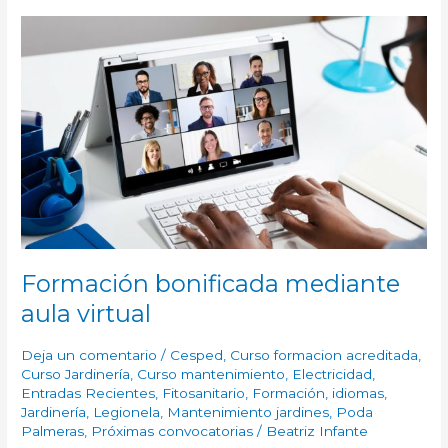
FORMACIÓN
BONIFICADA
MEDIANTE
AULA
VIRTUAL
Formación bonificada mediante
aula virtual
Deja un comentario
/
Cesped
,
Curso formacion acreditada
,
Curso Jardinería
,
Curso mantenimiento
,
Electricidad
,
Entradas Recientes
,
Fitosanitario
,
Formación
,
idiomas
,
Jardinería
,
Legionela
,
Mantenimiento jardines
,
Poda
Palmeras
,
Próximas convocatorias
/
Beatriz Infante