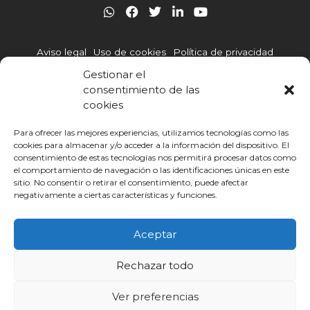
W
F
T
L
Y
h
a
w
i
o
a
c
i
n
u
t
e
t
k
t
Aviso legal
Uso de cookies
Política de privacidad
s
b
t
e
u
a
o
e
d
b
Gestionar el
p
o
r
i
e
Política de gestión integrada
Canal de denuncias
consentimiento de las
p
k
n
cookies
-
Código Ético
i
n
Para ofrecer las mejores experiencias, utilizamos tecnologías como las
cookies para almacenar y/o acceder a la información del dispositivo. El
consentimiento de estas tecnologías nos permitirá procesar datos como
Otras webs de Infoca
cursohomologadolegionella.com
el comportamiento de navegación o las identificaciones únicas en este
cursosgratis.mainfor.edu.es
sitio. No consentir o retirar el consentimiento, puede afectar
negativamente a ciertas características y funciones.
© INFOCA | Infoca Formación 2025
Aceptar
Rechazar todo
Ver preferencias