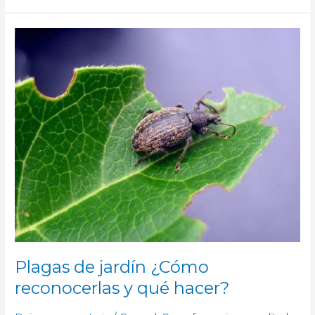
PLAGAS
DE
JARDÍN
¿CÓMO
RECONOCERLAS
Y
QUÉ
HACER?
Plagas de jardín ¿Cómo
reconocerlas y qué hacer?