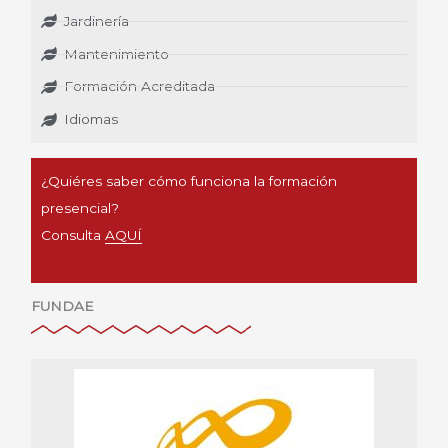
Jardinería
Mantenimiento
Formación Acreditada
Idiomas
¿Quiéres saber cómo funciona la formación
presencial?
Consulta
AQUÍ
FUNDAE