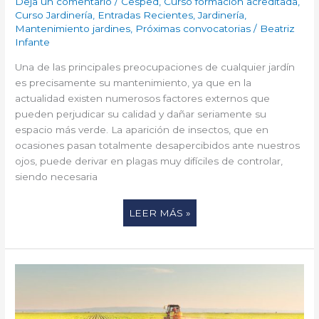
Deja un comentario
/
Cesped
,
Curso formacion acreditada
,
Curso Jardinería
,
Entradas Recientes
,
Jardinería
,
Mantenimiento jardines
,
Próximas convocatorias
/
Beatriz
Infante
Una de las principales preocupaciones de cualquier jardín
es precisamente su mantenimiento, ya que en la
actualidad existen numerosos factores externos que
pueden perjudicar su calidad y dañar seriamente su
espacio más verde. La aparición de insectos, que en
ocasiones pasan totalmente desapercibidos ante nuestros
ojos, puede derivar en plagas muy difíciles de controlar,
siendo necesaria
LEER MÁS »
¿CUÁLES
SON
LOS
BENEFICIOS