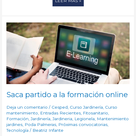
LEER MÁS »
SACA
PARTIDO
A
LA
FORMACIÓN
ONLINE
Saca partido a la formación online
Deja un comentario
/
Cesped
,
Curso Jardinería
,
Curso
mantenimiento
,
Entradas Recientes
,
Fitosanitario
,
Formación
,
Jardinería
,
Jardineria
,
Legionela
,
Mantenimiento
jardines
,
Poda Palmeras
,
Próximas convocatorias
,
Tecnología
/
Beatriz Infante