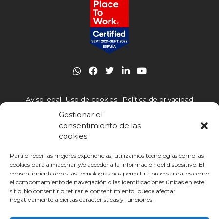
W
F
T
L
Y
h
a
w
i
o
a
c
i
n
u
t
e
t
k
t
Aviso legal
Uso de cookies
Política de privacidad
s
b
t
e
u
a
o
e
d
b
Gestionar el
p
o
r
i
e
Política de gestión integrada
Canal de denuncias
consentimiento de las
p
k
n
cookies
-
Código Ético
i
n
Para ofrecer las mejores experiencias, utilizamos tecnologías como las
cookies para almacenar y/o acceder a la información del dispositivo. El
consentimiento de estas tecnologías nos permitirá procesar datos como
Otras webs de Infoca
cursohomologadolegionella.com
el comportamiento de navegación o las identificaciones únicas en este
cursosgratis.mainfor.edu.es
sitio. No consentir o retirar el consentimiento, puede afectar
negativamente a ciertas características y funciones.
© INFOCA | Infoca Formación 2025