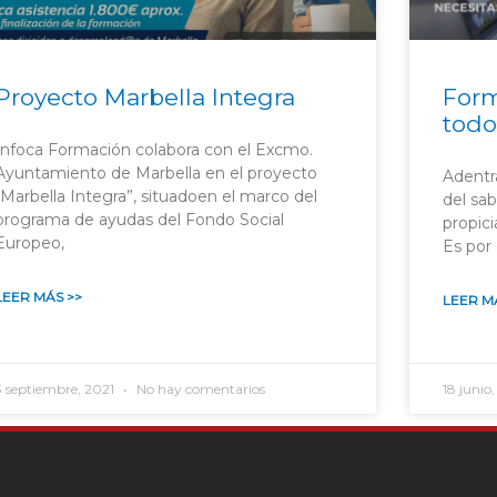
Proyecto Marbella Integra
Form
todo
Infoca Formación colabora con el Excmo.
Ayuntamiento de Marbella en el proyecto
Adentr
“Marbella Integra”, situadoen el marco del
del sa
programa de ayudas del Fondo Social
propici
Europeo,
Es por 
LEER MÁS >>
LEER M
3 septiembre, 2021
No hay comentarios
18 junio