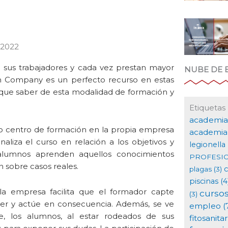
 2022
e sus trabajadores y cada vez prestan mayor
NUBE DE 
In Company es un perfecto recurso en estas
y que saber de esta modalidad de formación y
Etiquetas
academia
o centro de formación en la propia empresa
academia 
liza el curso en relación a los objetivos y
legionella
alumnos aprenden aquellos conocimientos
PROFESI
an sobre casos reales.
plagas
(3)
piscinas
(4
la empresa facilita que el formador capte
curso
(3)
er y actúe en consecuencia. Además, se ve
empleo
(
e, los alumnos, al estar rodeados de sus
fitosanitar