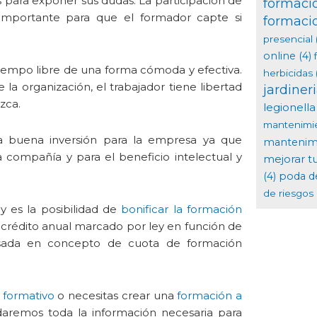
para exponer sus dudas. La participación de
formaci
importante para que el formador capte si
formaci
presencial
online
(4)
iempo libre de una forma cómoda y efectiva.
herbicidas
 la organización, el trabajador tiene libertad
jardiner
zca.
legionella
mantenimi
 buena inversión para la empresa ya que
mantenimi
a compañía y para el beneficio intelectual y
mejorar t
(4)
poda d
de riesgos 
y es la posibilidad de
bonificar la formación
 crédito anual marcado por ley en función de
esada en concepto de cuota de formación
 formativo
o necesitas crear una
formación a
daremos toda la información necesaria para