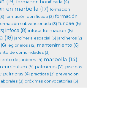
on
(19)
formacion bonificada
(4)
on en marbella
(17)
formacion
formación
(3)
formación bonificada
(3)
fundae
(6)
formación subvencionada
(3)
infoca
(8)
infoca formacion
(6)
(3)
ia
(18)
jardineria espacial
(3)
jardineros
(2)
(6)
mantenimiento
(6)
legionelosis
(2)
ento de comunidades
(3)
marbella
(14)
ento de jardines
(4)
palmeras
(7)
u currículum
(5)
piscinas
e palmeras
(4)
practicas
(3)
prevencion
laborales
(3)
próximas convocatorias
(3)