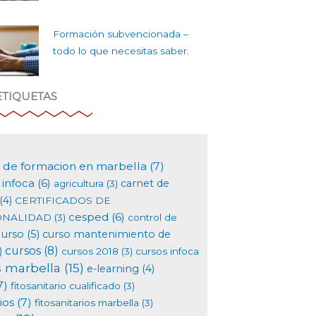
Formación subvencionada –
todo lo que necesitas saber.
ETIQUETAS
 de formacion en marbella
(7)
infoca
(6)
carnet de
agricultura
(3)
(4)
CERTIFICADOS DE
cesped
(6)
ONALIDAD
(3)
control de
curso
(5)
curso mantenimiento de
cursos
(8)
)
cursos 2018
(3)
cursos infoca
s marbella
(15)
e-learning
(4)
7)
fitosanitario cualificado
(3)
ios
(7)
fitosanitarios marbella
(3)