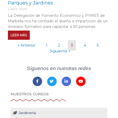
Parques y Jardines
2 abril, 2020
La Delegación de Fomento Económico y PYMES de
Marbella nos ha confiado el diseño e impartición de un
itinerario formativo para capacitar a 30 personas
LEER MÁS
« Anterior
1
2
3
4
5
Siguiente »
Síguenos en nuestras redes
F
T
L
Y
a
w
i
o
c
i
n
u
e
t
k
t
b
t
e
u
NUESTROS CURSOS
o
e
d
b
o
r
i
e
k
n
-
-
Jardinería
f
i
n