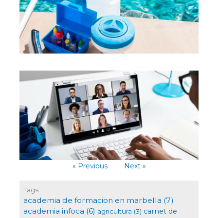
Fo
bon
me
au
vir
Para
« Previous
Next »
Tags
academia de formacion en marbella
(7)
academia infoca
(6)
carnet de
agricultura
(3)