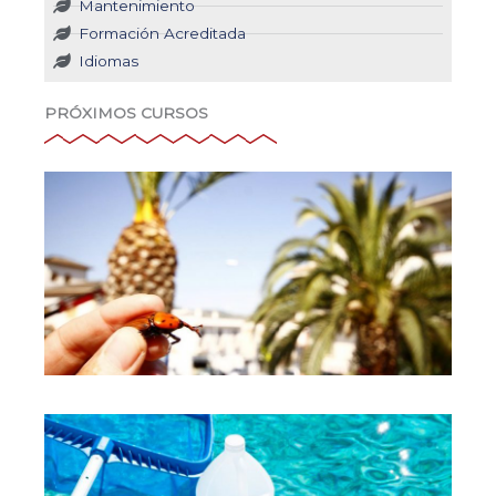
Mantenimiento
Formación Acreditada
Idiomas
PRÓXIMOS CURSOS
El
Pi
Ro
La
pla
Ma
de 
Un