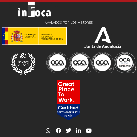
AVALADOS POR LOS MEJORES
W
F
T
L
Y
h
a
w
i
o