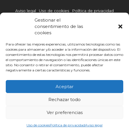
a
c
i
n
u
t
e
t
k
t
Aviso legal
Uso de cookies
Política de privacidad
s
b
t
e
u
a
o
e
d
b
Gestionar el
p
o
r
i
e
Política de gestión integrada
Canal de denuncias
consentimiento de las
p
k
n
cookies
-
Código Ético
i
n
Para ofrecer las mejores experiencias, utilizamos tecnologías como las
cookies para almacenar y/o acceder a la información del dispositivo. El
consentimiento de estas tecnologías nos permitirá procesar datos como
Otras webs de Infoca
cursohomologadolegionella.com
el comportamiento de navegación o las identificaciones únicas en este
cursosgratis.mainfor.edu.es
sitio. No consentir o retirar el consentimiento, puede afectar
negativamente a ciertas características y funciones.
© INFOCA | Infoca Formación 2025
Aceptar
Rechazar todo
Ver preferencias
Uso de cookies
Política de privacidad
Aviso legal