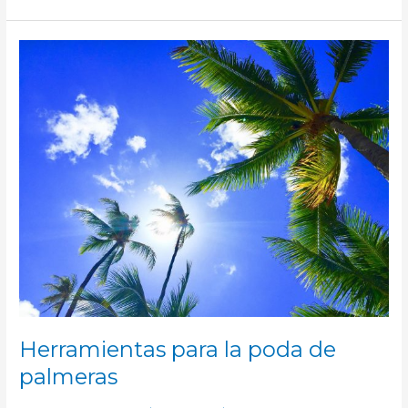
HERRAMIENTAS
PARA
LA
PODA
DE
PALMERAS
Herramientas para la poda de
palmeras