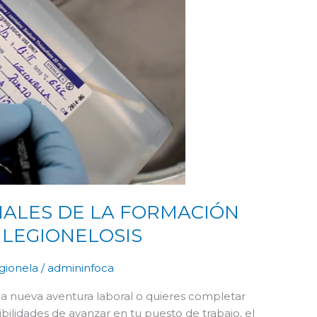
LA
FORMACIÓN
EN
PREVENCIÓN
DE
LEGIONELOSIS
NALES DE LA FORMACIÓN
 LEGIONELOSIS
gionela
/
admininfoca
 nueva aventura laboral o quieres completar
ilidades de avanzar en tu puesto de trabajo, el