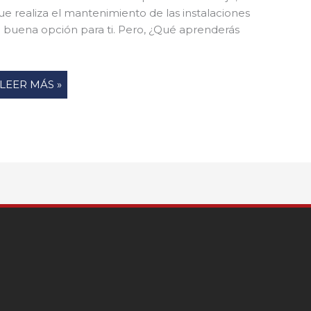
e realiza el mantenimiento de las instalaciones
na buena opción para ti. Pero, ¿Qué aprenderás
LEER MÁS »