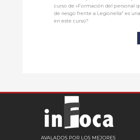
curso de «Formación del personal qu
de riesgo frente a Legionella” es u
en este curso?
AVALADOS POR LOS MEJORES