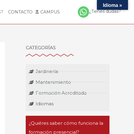
Idioma »
¿Tienes dudas?
S?
CONTACTO
CAMPUS
CATEGORÍAS
Jardinería
Mantenimiento
Formación Acreditada
Idiomas
¿Quiéres saber cómo funciona la
formación presencial?