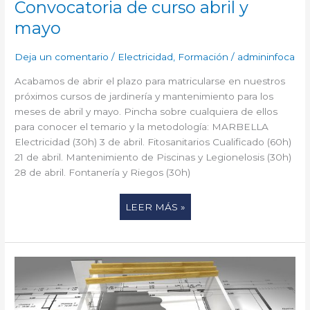
Convocatoria de curso abril y
CONVOCATORIA
DE
mayo
CURSO
ABRIL
Deja un comentario
/
Electricidad
,
Formación
/
admininfoca
Y
MAYO
Acabamos de abrir el plazo para matricularse en nuestros
próximos cursos de jardinería y mantenimiento para los
meses de abril y mayo. Pincha sobre cualquiera de ellos
para conocer el temario y la metodología: MARBELLA
Electricidad (30h) 3 de abril. Fitosanitarios Cualificado (60h)
21 de abril. Mantenimiento de Piscinas y Legionelosis (30h)
28 de abril. Fontanería y Riegos (30h)
LEER MÁS »
ARQUITECTURA
Y
3D
STUDIO