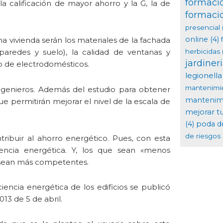
formaci
a calificación de mayor ahorro y la G, la de
formaci
presencial
online
(4)
a vivienda serán los materiales de la fachada
 paredes y suelo), la calidad de ventanas y
herbicidas
jardiner
ipo de electrodomésticos.
legionella
mantenimi
ingenieros. Además del estudio para obtener
mantenimi
e permitirán mejorar el nivel de la escala de
mejorar t
(4)
poda d
de riesgos 
ibuir al ahorro energético. Pues, con esta
encia energética. Y, los que sean «menos
o, sean más competentes.
ciencia energética de los edificios se publicó
13 de 5 de abril.