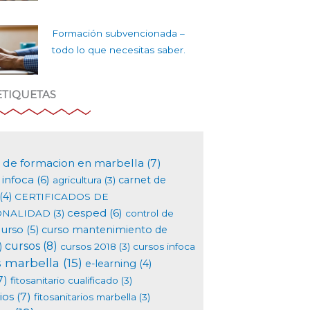
Formación subvencionada –
todo lo que necesitas saber.
ETIQUETAS
 de formacion en marbella
(7)
infoca
(6)
carnet de
agricultura
(3)
(4)
CERTIFICADOS DE
cesped
(6)
ONALIDAD
(3)
control de
curso
(5)
curso mantenimiento de
cursos
(8)
)
cursos 2018
(3)
cursos infoca
s marbella
(15)
e-learning
(4)
7)
fitosanitario cualificado
(3)
ios
(7)
fitosanitarios marbella
(3)