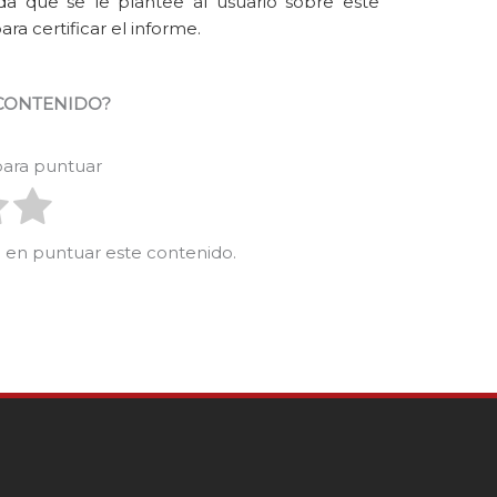
a que se le plantee al usuario sobre este
a certificar el informe.
 CONTENIDO?
 para puntuar
ro en puntuar este contenido.