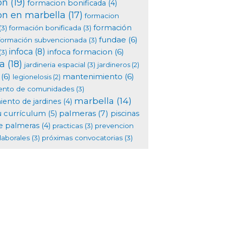
on
(19)
formacion bonificada
(4)
on en marbella
(17)
formacion
formación
(3)
formación bonificada
(3)
fundae
(6)
formación subvencionada
(3)
infoca
(8)
infoca formacion
(6)
(3)
ia
(18)
jardineria espacial
(3)
jardineros
(2)
(6)
mantenimiento
(6)
legionelosis
(2)
ento de comunidades
(3)
marbella
(14)
ento de jardines
(4)
palmeras
(7)
u currículum
(5)
piscinas
e palmeras
(4)
practicas
(3)
prevencion
laborales
(3)
próximas convocatorias
(3)