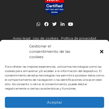
W
F
T
L
Y
h
a
w
i
o
a
c
i
n
u
t
e
t
k
t
Aviso legal
Uso de cookies
Política de privacidad
s
b
t
e
u
a
o
e
d
b
Gestionar el
p
o
r
i
e
Política de gestión integrada
Canal de denuncias
consentimiento de las
p
k
n
cookies
-
Código Ético
i
n
Para ofrecer las mejores experiencias, utilizamos tecnologías como las
cookies para almacenar y/o acceder a la información del dispositivo. El
consentimiento de estas tecnologías nos permitirá procesar datos como
Otras webs de Infoca
cursohomologadolegionella.com
el comportamiento de navegación o las identificaciones únicas en este
cursosgratis.mainfor.edu.es
sitio. No consentir o retirar el consentimiento, puede afectar
negativamente a ciertas características y funciones.
© INFOCA | Infoca Formación 2025
Aceptar