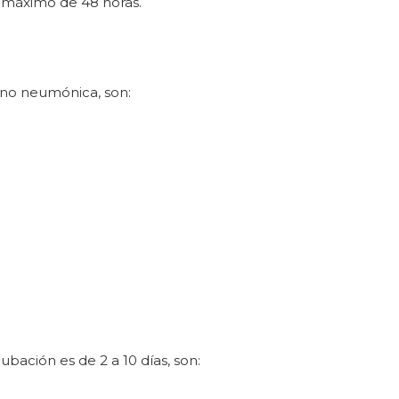
n máximo de 48 horas.
a no neumónica, son:
bación es de 2 a 10 días, son: