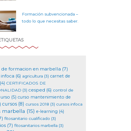
Formación subvencionada –
todo lo que necesitas saber.
ETIQUETAS
 de formacion en marbella
(7)
infoca
(6)
carnet de
agricultura
(3)
(4)
CERTIFICADOS DE
cesped
(6)
ONALIDAD
(3)
control de
curso
(5)
curso mantenimiento de
cursos
(8)
)
cursos 2018
(3)
cursos infoca
s marbella
(15)
e-learning
(4)
7)
fitosanitario cualificado
(3)
ios
(7)
fitosanitarios marbella
(3)