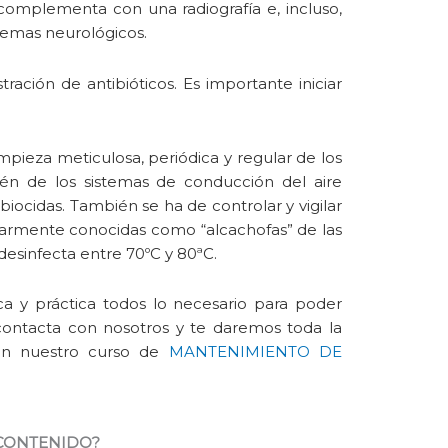
complementa con una radiografía e, incluso,
lemas neurológicos.
tración de antibióticos. Es importante iniciar
mpieza meticulosa, periódica y regular de los
bién de los sistemas de conducción del aire
iocidas. También se ha de controlar y vigilar
larmente conocidas como “alcachofas” de las
 desinfecta entre 70ºC y 80ªC.
a y práctica todos lo necesario para poder
contacta con nosotros y te daremos toda la
 en nuestro curso de
MANTENIMIENTO DE
 CONTENIDO?