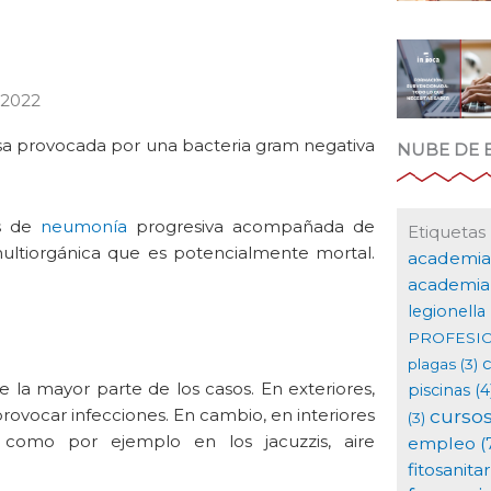
 2022
osa provocada por una bacteria gram negativa
NUBE DE 
as de
neumonía
progresiva acompañada de
Etiquetas
 multiorgánica que es potencialmente mortal.
academia
academia 
legionella
PROFESI
plagas
(3)
 la mayor parte de los casos. En exteriores,
piscinas
(4
 provocar infecciones. En cambio, en interiores
curso
(3)
 como por ejemplo en los jacuzzis, aire
empleo
(
fitosanitar