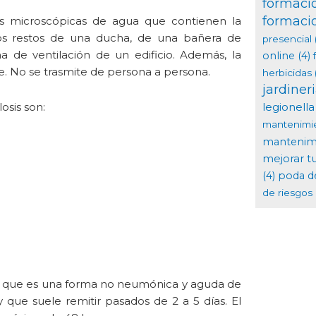
formaci
formaci
as microscópicas de agua que contienen la
los restos de una ducha, de una bañera de
presencial
 de ventilación de un edificio. Además, la
online
(4)
re. No se trasmite de persona a persona.
herbicidas
jardiner
osis son:
legionella
mantenimi
mantenimi
mejorar t
(4)
poda d
de riesgos 
ac que es una forma no neumónica y aguda de
 que suele remitir pasados de 2 a 5 días. El