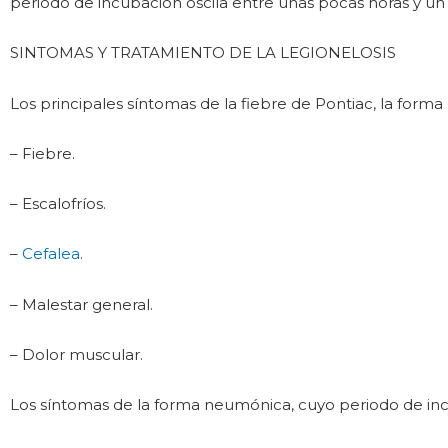
periodo de incubación oscila entre unas pocas horas y u
SINTOMAS Y TRATAMIENTO DE LA LEGIONELOSIS
Los principales síntomas de la fiebre de Pontiac, la form
– Fiebre.
– Escalofríos.
–
Cefalea
.
– Malestar general.
– Dolor muscular.
Los síntomas de la forma neumónica, cuyo periodo de incu