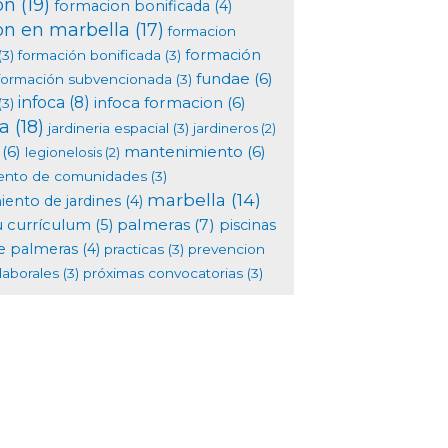
on
(19)
formacion bonificada
(4)
on en marbella
(17)
formacion
formación
(3)
formación bonificada
(3)
fundae
(6)
formación subvencionada
(3)
infoca
(8)
infoca formacion
(6)
(3)
ia
(18)
jardineria espacial
(3)
jardineros
(2)
(6)
mantenimiento
(6)
legionelosis
(2)
ento de comunidades
(3)
marbella
(14)
ento de jardines
(4)
palmeras
(7)
u currículum
(5)
piscinas
e palmeras
(4)
practicas
(3)
prevencion
laborales
(3)
próximas convocatorias
(3)