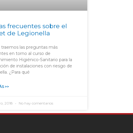
s frecuentes sobre el
et de Legionella
 traemos las preguntas más
ntes en torno al curso de
imiento Higiénico-Sanitario para la
ción de instalaciones con riesgo de
ella. ¿Para qué
ÁS >>
ro, 2018
No hay comentarios