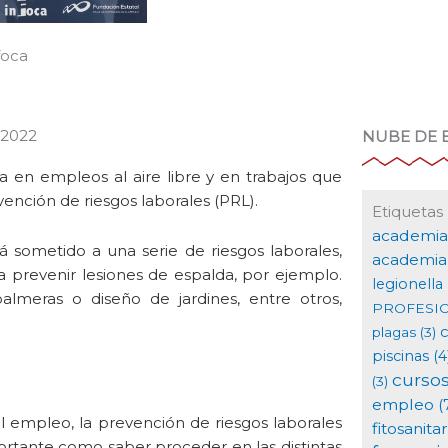
 2022
NUBE DE 
 en empleos al aire libre y en trabajos que
ención de riesgos laborales (PRL).
Etiquetas
academia
 sometido a una serie de riesgos laborales,
academia 
 prevenir lesiones de espalda, por ejemplo.
legionella
meras o diseño de jardines, entre otros,
PROFESI
plagas
(3)
piscinas
(4
curso
(3)
empleo
(
l empleo, la prevención de riesgos laborales
fitosanitar
rtante como saber proceder en las distintas