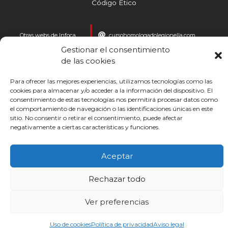
Código Ético
i
n
Otras webs de Infoca
cursohomologadolegionella.com
cursosgratis.mainfor.edu.es
Gestionar el consentimiento
de las cookies
© INFOCA | Infoca Formación 2025
Para ofrecer las mejores experiencias, utilizamos tecnologías como las
cookies para almacenar y/o acceder a la información del dispositivo. El
consentimiento de estas tecnologías nos permitirá procesar datos como
el comportamiento de navegación o las identificaciones únicas en este
sitio. No consentir o retirar el consentimiento, puede afectar
negativamente a ciertas características y funciones.
Aceptar
Rechazar todo
Ver preferencias
Uso de cookies
Política de privacidad
Aviso legal