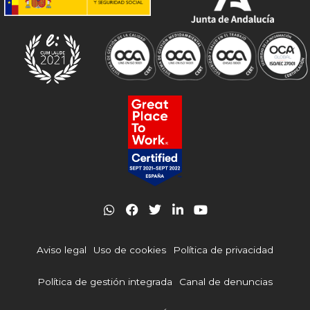
W
F
T
L
Y
h
a
w
i
o
a
c
i
n
u
t
e
t
k
t
Aviso legal
Uso de cookies
Política de privacidad
s
b
t
e
u
a
o
e
d
b
p
o
r
i
e
Política de gestión integrada
Canal de denuncias
p
k
n
-