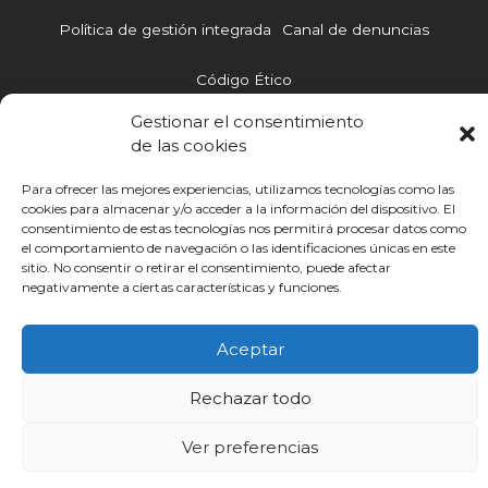
a
o
e
d
b
p
o
r
i
e
Política de gestión integrada
Canal de denuncias
p
k
n
-
Código Ético
i
n
Gestionar el consentimiento
de las cookies
Otras webs de Infoca
cursohomologadolegionella.com
cursosgratis.mainfor.edu.es
Para ofrecer las mejores experiencias, utilizamos tecnologías como las
cookies para almacenar y/o acceder a la información del dispositivo. El
consentimiento de estas tecnologías nos permitirá procesar datos como
© INFOCA | Infoca Formación 2025
el comportamiento de navegación o las identificaciones únicas en este
sitio. No consentir o retirar el consentimiento, puede afectar
negativamente a ciertas características y funciones.
Aceptar
Rechazar todo
Ver preferencias