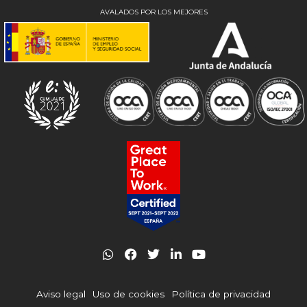
AVALADOS POR LOS MEJORES
W
F
T
L
Y
h
a
w
i
o
a
c
i
n
u
t
e
t
k
t
Aviso legal
Uso de cookies
Política de privacidad
s
b
t
e
u